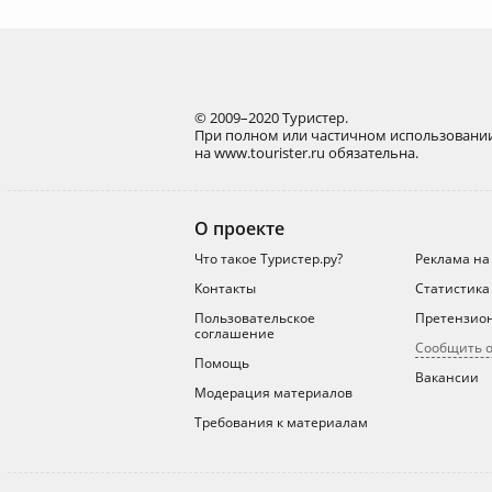
© 2009–2020 Туристер.
При полном или частичном использовании
на www.tourister.ru обязательна.
О проекте
Что такое Туристер.ру?
Реклама на
Контакты
Статистика
Пользовательское
Претензио
соглашение
Сообщить 
Помощь
Вакансии
Модерация материалов
Требования к материалам