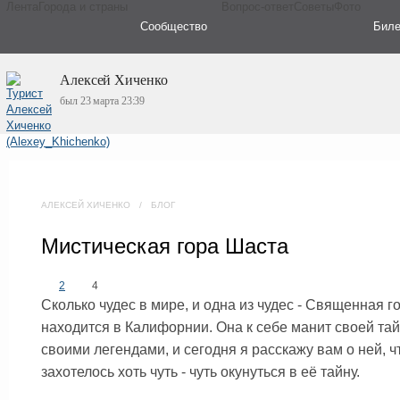
Лента
Города и страны
Вопрос-ответ
Советы
Фото
Сообщество
Бил
Алексей Хиченко
был 23 марта 23:39
АЛЕКСЕЙ ХИЧЕНКО
/
БЛОГ
Мистическая гора Шаста
2
4
Сколько чудес в мире, и одна из чудес - Священная г
находится в Калифорнии. Она к себе манит своей тай
своими легендами, и сегодня я расскажу вам о ней, 
захотелось хоть чуть - чуть окунуться в её тайну.